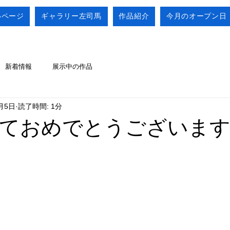
いページ
ギャラリー左司馬
作品紹介
今月のオープン日
新着情報
展示中の作品
月5日
読了時間: 1分
ておめでとうございま