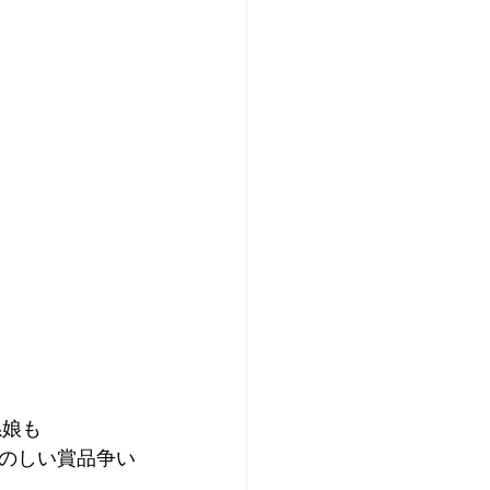
孫娘も
のしい賞品争い