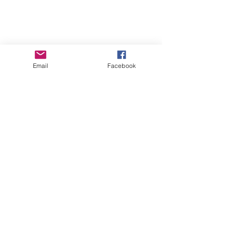
Email
Facebook
コメント
7月5日まで北鎌倉展
6月は、13日か
コメントを追加…