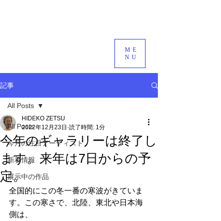
ME
NU
記事
All Posts
HIDEKO ZETSU
All Posts
2022年12月23日
読了時間: 1分
今年のギャラリーは終了し
今月の注目アーティスト
ます。来年は7日からの予
新着情報
定。
展示中の作品
全国的にこの冬一番の寒波がきていま
す。この寒さで、北陸、東北や日本海
側は、