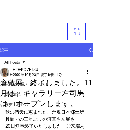
ME
NU
記事
All Posts
HIDEKO ZETSU
All Posts
2021年10月23日
読了時間: 1分
倉敷展、終了しました。11
今月の注目アーティスト
月は、ギャラリー左司馬
新着情報
は、オープンします。
展示中の作品
秋の晴天に恵まれた、倉敷日本郷土玩
具館での三年ぶりの河童さん展も
20日無事終了いたしました。ご来場あ