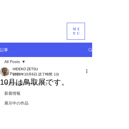
ME
NU
記事
All Posts
HIDEKO ZETSU
All Posts
2023年10月6日
読了時間: 1分
10月は鳥取展です。
今月の注目アーティスト
新着情報
展示中の作品