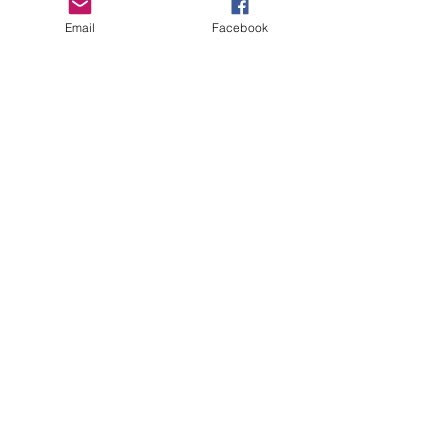
Email
Facebook
コメント
7月5日まで北鎌倉展
6月は、13日か
コメントを追加…