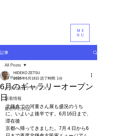
ME
NU
記事
All Posts
HIDEKO ZETSU
All Posts
2025年6月18日
読了時間: 1分
6月のギャラリーオープン
今月の注目アーティスト
日
新着情報
北鎌倉での河童さん展も盛況のうち
展示中の作品
に、いよいよ後半です。6月16日まで、
滞在後
京都へ帰ってきました。7月４日から6
日まで再度北鎌倉古民家ミュージアム