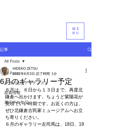
ME
NU
記事
All Posts
HIDEKO ZETSU
All Posts
2022年6月3日
読了時間: 1分
6月のギャラリー予定
今月の注目アーティスト
６月は、６日から１３日まで、再度北
新着情報
鎌倉へ出かけます。ちょうど紫陽花が
展示中の作品
見頃でいい時期です。お近くの方は、
ぜひ北鎌倉古民家ミュージアムへお立
ち寄りください。
６月のギャラリー左司馬は、18日、19