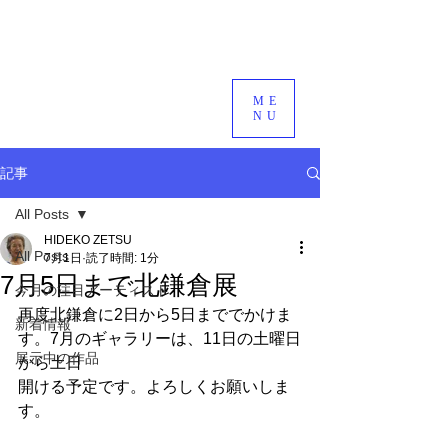
ME
NU
記事
All Posts
HIDEKO ZETSU
All Posts
7月1日
読了時間: 1分
7月5日まで北鎌倉展
今月の注目アーティスト
再度北鎌倉に2日から5日まででかけま
新着情報
す。7月のギャラリーは、11日の土曜日
展示中の作品
から土日
開ける予定です。よろしくお願いしま
す。