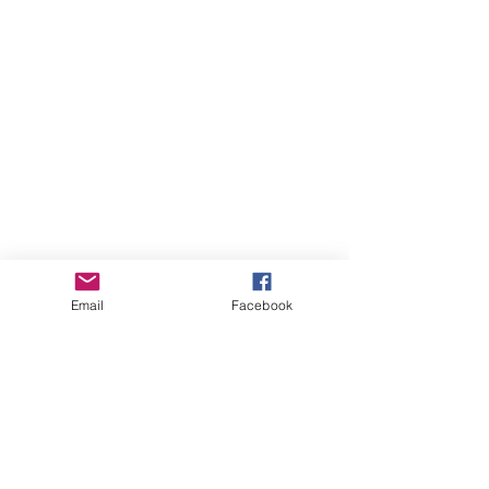
Email
Facebook
コメント
6月は、13日から北鎌倉
コメントを追加…
5月は、お休み
す。