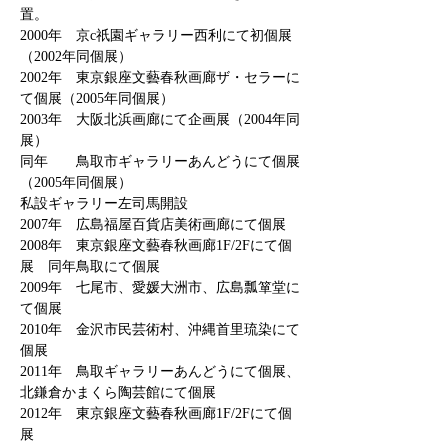
置。
2000年 京c祇園ギャラリー西利にて初個展
（2002年同個展）
2002年 東京銀座文藝春秋画廊ザ・セラーに
て個展（2005年同個展）
2003年 大阪北浜画廊にて企画展（2004年同
展）
同年 鳥取市ギャラリーあんどうにて個展
（2005年同個展）
私設ギャラリー左司馬開設
2007年 広島福屋百貨店美術画廊にて個展
2008年 東京銀座文藝春秋画廊1F/2Fにて個
展 同年鳥取にて個展
2009年 七尾市、愛媛大洲市、広島瓢箪堂に
て個展
2010年 金沢市民芸術村、沖縄首里琉染にて
個展
2011年 鳥取ギャラリーあんどうにて個展、
北鎌倉かまくら陶芸館にて個展
2012年 東京銀座文藝春秋画廊1F/2Fにて個
展