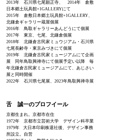
2013年 石川県七尾願正寺、
2014
年 倉敷
日本郷土玩具館+1GALLERYにて
2015年 倉敷日本郷土玩具館+1GALLERY、
北鎌倉ギャラリー蔵屋個展
2016年 鳥取ギャラリーあんどうにて個展
2017年 東京、七尾、北鎌倉個展
2018年 北鎌倉古民家ミュウジアム・石川県
七尾長齢寺・東京みづきにて個展
2019年 北鎌倉古民家ミュージアムにて企画
展 同年鳥取興禅寺にて個展予定
い以降 毎
年北鎌倉古民家ミュージアムにて、あじさい
展と同時開催
2022年 石川県七尾展、2023年鳥取興禅寺展
​​舌 誠一のプロフイール
京都生まれ。京都市在住
1972年 京都市立芸術大学 デザイン科卒業
1979年 大日本印刷株退社後、デザイン事務
所設立。自営