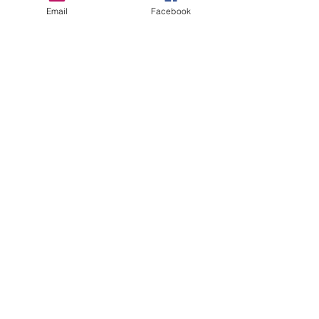
Email
Facebook
​ギャラリ−2F。
〒606-0018
​京
都市左京区岩倉中河原町
102番地