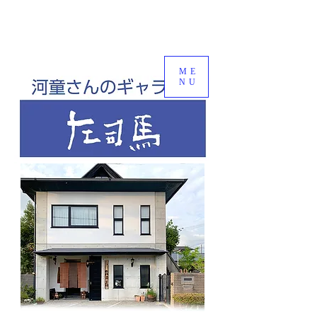
ME
NU